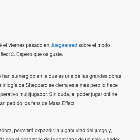
ué el viernes pasado en
Juegaenred
sobre el modo
ffect 3. Espero que os guste.
 han sumergido en la que es una de las grandes obras
 trilogía de Sheppard se cierra este mes pero lo hace
rativo multijugador. Sin duda, el poder jugar online
an pedido los fans de Mass Effect.
dora, permitirá expandir la jugabilidad del juego y,
a con el desarrollo de la campaña de un solo jugador.