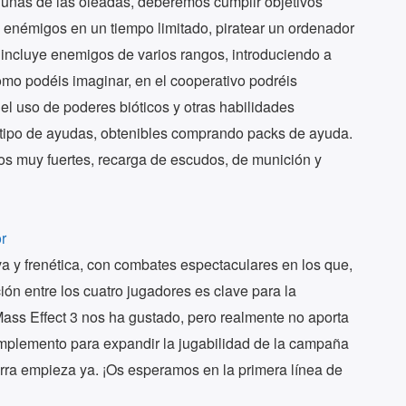
gunas de las oleadas, deberémos cumplir objetivos
 enémigos en un tiempo limitado, piratear un ordenador
a incluye enemigos de varios rangos, introduciendo a
o podéis imaginar, en el cooperativo podréis
el uso de poderes bióticos y otras habilidades
 tipo de ayudas, obtenibles comprando packs de ayuda.
os muy fuertes, recarga de escudos, de munición y
iva y frenética, con combates espectaculares en los que,
ón entre los cuatro jugadores es clave para la
Mass Effect 3 nos ha gustado, pero realmente no aporta
mplemento para expandir la jugabilidad de la campaña
erra empieza ya. ¡Os esperamos en la primera línea de