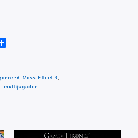
S
l
h
ar
r
e
gaenred
,
Mass Effect 3
,
multijugador
m