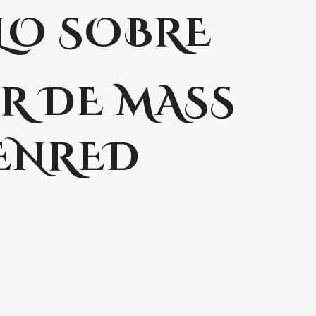
LO SOBRE
R DE MASS
AENRED