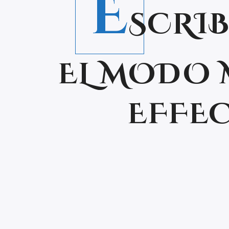
E
SCRI
EL MODO 
EFFEC