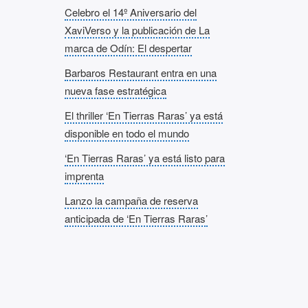
Celebro el 14º Aniversario del
XaviVerso y la publicación de La
marca de Odín: El despertar
Barbaros Restaurant entra en una
nueva fase estratégica
El thriller ‘En Tierras Raras’ ya está
disponible en todo el mundo
‘En Tierras Raras’ ya está listo para
imprenta
Lanzo la campaña de reserva
anticipada de ‘En Tierras Raras’