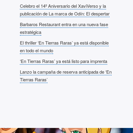
Celebro el 14º Aniversario del XaviVerso y la
publicación de La marca de Odín: El despertar
Barbaros Restaurant entra en una nueva fase
estratégica
El thriller ‘En Tierras Raras’ ya está disponible
en todo el mundo
‘En Tierras Raras’ ya está listo para imprenta
Lanzo la campaña de reserva anticipada de ‘En
Tierras Raras’