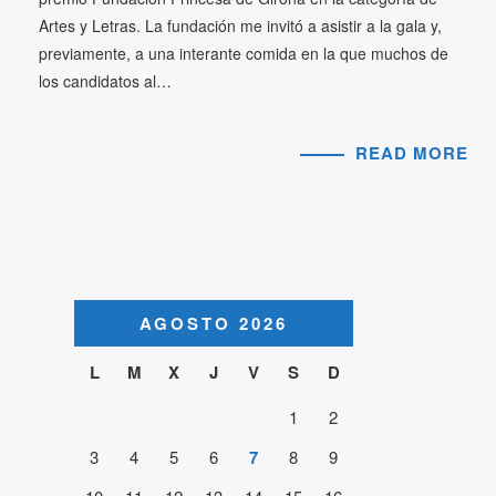
Artes y Letras. La fundación me invitó a asistir a la gala y,
previamente, a una interante comida en la que muchos de
los candidatos al…
READ MORE
AGOSTO 2026
L
M
X
J
V
S
D
1
2
3
4
5
6
7
8
9