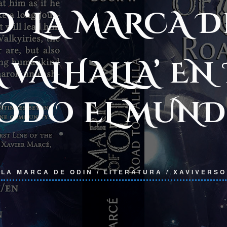
 ‘LA MARCA D
VALHALLA’ EN
ODO EL MUN
LA MARCA DE ODIN
/
LITERATURA
/
XAVIVERSO