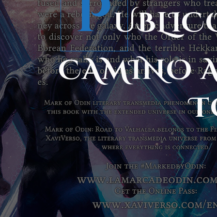
P
UBLICO
CAMINO A 
T