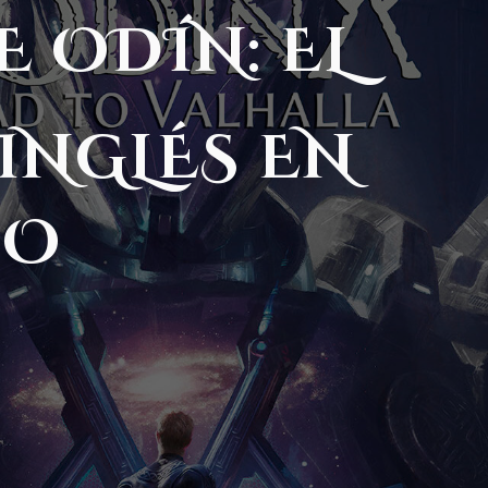
E ODÍN: EL
 INGLÉS EN
DO