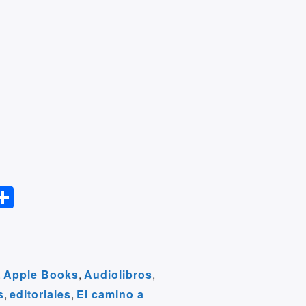
S
l
h
ar
r
e
,
Apple Books
,
Audiolibros
,
s
,
editoriales
,
El camino a