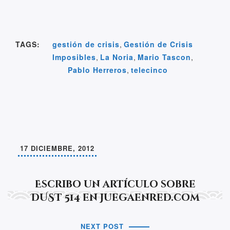
a
wi
m
n
h
o
e
el
h
c
tt
ail
k
at
p
n
e
ar
e
er
e
s
y
e
gr
e
TAGS:
gestión de crisis
,
Gestión de Crisis
b
dI
A
Li
a
a
Imposibles
,
La Noria
,
Mario Tascon
,
o
n
p
n
m
m
Pablo Herreros
,
telecinco
o
p
k
e
k
17 DICIEMBRE, 2012
Escribo un artículo sobre
DUST 514 en Juegaenred.com
NEXT POST