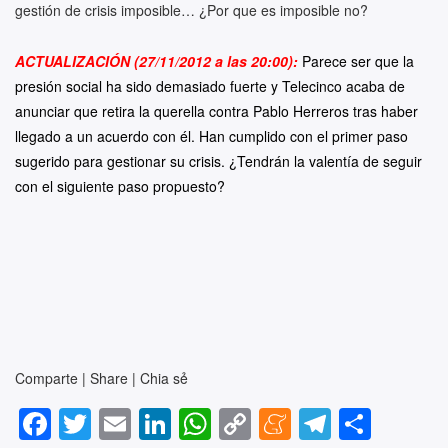
gestión de crisis imposible… ¿Por que es imposible no?
ACTUALIZACIÓN (27/11/2012 a las 20:00):
Parece ser que la
presión social ha sido demasiado fuerte y Telecinco acaba de
anunciar que retira la querella contra Pablo Herreros tras haber
llegado a un acuerdo con él. Han cumplido con el primer paso
sugerido para gestionar su crisis. ¿Tendrán la valentía de seguir
con el siguiente paso propuesto?
Comparte | Share | Chia sẻ
F
T
E
Li
W
C
M
T
S