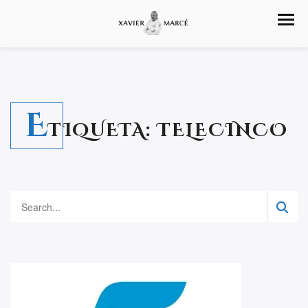
E
TIQUETA:
TELECINCO