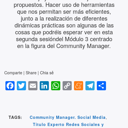
propuestos. Hacer uso de herramientas
que nos permitan ser más eficientes,
junto a la realización de diferentes
dinámicas prácticas son algunas de las
cosas que podréis esperar ver en esta
segunda sesióndel Módulo 3 centrado
en la figura del Community Manager.
Comparte | Share | Chia sẻ
F
T
E
Li
W
C
M
T
S
a
wi
m
n
h
o
e
el
h
c
tt
ail
k
at
p
n
e
ar
e
er
e
s
y
e
gr
e
TAGS:
Community Manager. Social Media
,
b
dI
A
Li
a
a
Título Experto Redes Sociales y