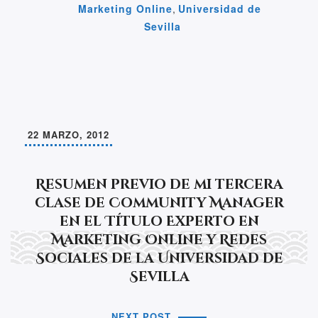
o
n
p
n
m
m
Marketing Online
,
Universidad de
o
p
k
e
Sevilla
k
22 MARZO, 2012
Resumen previo de mi tercera
clase de Community Manager
en el Título Experto en
Marketing Online y Redes
Sociales de la Universidad de
Sevilla
NEXT POST