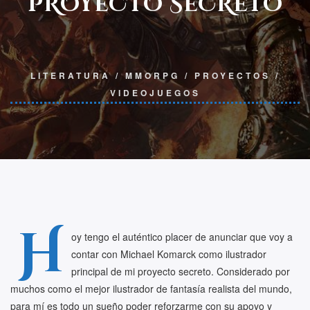
PROYECTO SECRETO
LITERATURA
/
MMORPG
/
PROYECTOS
/
VIDEOJUEGOS
H
oy tengo el auténtico placer de anunciar que voy a
contar con Michael Komarck como ilustrador
principal de mi proyecto secreto. Considerado por
muchos como el mejor ilustrador de fantasía realista del mundo,
para mí es todo un sueño poder reforzarme con su apoyo y