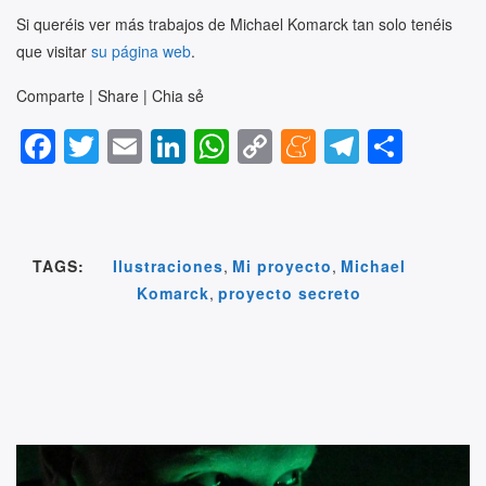
Si queréis ver más trabajos de Michael Komarck tan solo tenéis
que visitar
su página web
.
Comparte | Share | Chia sẻ
F
T
E
Li
W
C
M
T
S
a
wi
m
n
h
o
e
el
h
c
tt
ail
k
at
p
n
e
ar
e
er
e
s
y
e
gr
e
TAGS:
Ilustraciones
,
Mi proyecto
,
Michael
b
dI
A
Li
a
a
Komarck
,
proyecto secreto
o
n
p
n
m
m
o
p
k
e
k