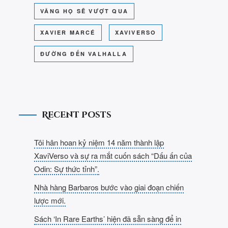
VÂNG HỌ SẼ VƯỢT QUA
XAVIER MARCÉ
XAVIVERSO
ĐƯỜNG ĐẾN VALHALLA
Recent Posts
Tôi hân hoan kỷ niệm 14 năm thành lập
XaviVerso và sự ra mắt cuốn sách “Dấu ấn của
Odin: Sự thức tỉnh”.
Nhà hàng Barbaros bước vào giai đoạn chiến
lược mới.
Sách ‘In Rare Earths’ hiện đã sẵn sàng để in