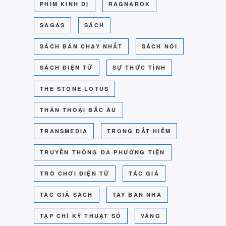
PHIM KINH DỊ
RAGNAROK
SAGAS
SÁCH
SÁCH BÁN CHẠY NHẤT
SÁCH NÓI
SÁCH ĐIỆN TỬ
SỰ THỨC TỈNH
THE STONE LOTUS
THẦN THOẠI BẮC ÂU
TRANSMEDIA
TRONG ĐẤT HIẾM
TRUYỀN THÔNG ĐA PHƯƠNG TIỆN
TRÒ CHƠI ĐIỆN TỬ
TÁC GIẢ
TÁC GIẢ SÁCH
TÂY BAN NHA
TẠP CHÍ KỸ THUẬT SỐ
VÂNG