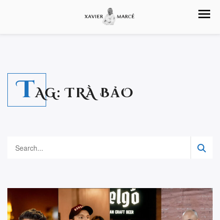
T
AG:
TRÀ BẢO