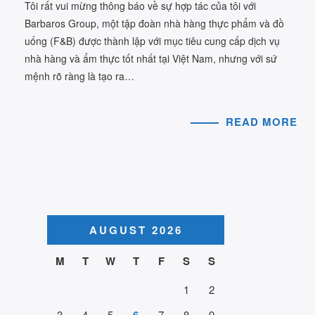
Tôi rất vui mừng thông báo về sự hợp tác của tôi với
Barbaros Group, một tập đoàn nhà hàng thực phẩm và đồ
uống (F&B) được thành lập với mục tiêu cung cấp dịch vụ
nhà hàng và ẩm thực tốt nhất tại Việt Nam, nhưng với sứ
mệnh rõ ràng là tạo ra…
READ MORE
AUGUST 2026
M
T
W
T
F
S
S
1
2
3
4
5
7
8
9