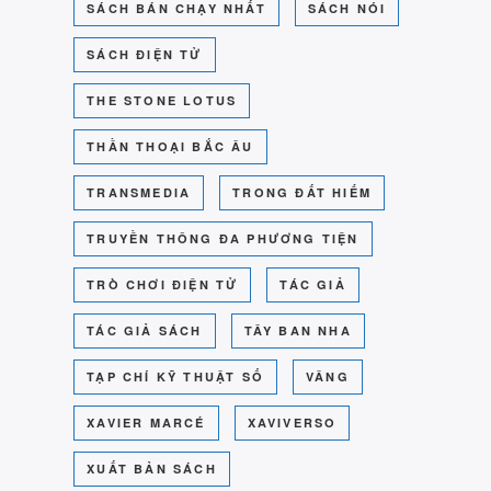
SÁCH BÁN CHẠY NHẤT
SÁCH NÓI
SÁCH ĐIỆN TỬ
THE STONE LOTUS
THẦN THOẠI BẮC ÂU
TRANSMEDIA
TRONG ĐẤT HIẾM
TRUYỀN THÔNG ĐA PHƯƠNG TIỆN
TRÒ CHƠI ĐIỆN TỬ
TÁC GIẢ
TÁC GIẢ SÁCH
TÂY BAN NHA
TẠP CHÍ KỸ THUẬT SỐ
VÂNG
XAVIER MARCÉ
XAVIVERSO
XUẤT BẢN SÁCH