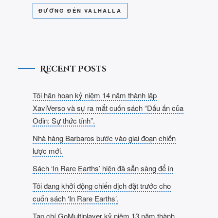
ĐƯỜNG ĐẾN VALHALLA
Recent Posts
Tôi hân hoan kỷ niệm 14 năm thành lập
XaviVerso và sự ra mắt cuốn sách “Dấu ấn của
Odin: Sự thức tỉnh”.
Nhà hàng Barbaros bước vào giai đoạn chiến
lược mới.
Sách ‘In Rare Earths’ hiện đã sẵn sàng để in
Tôi đang khởi động chiến dịch đặt trước cho
cuốn sách ‘In Rare Earths’.
Tạp chí GoMultiplayer kỷ niệm 13 năm thành