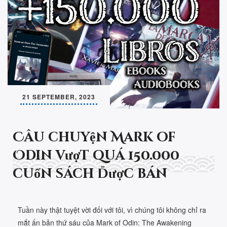
21 SEPTEMBER, 2023
Câu chuyện Mark of
Odin vượt quá 150.000
cuốn sách được bán
Tuần này thật tuyệt vời đối với tôi, vì chúng tôi không chỉ ra
mắt ấn bản thứ sáu của Mark of Odin: The Awakening