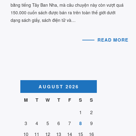
bằng tiếng Tây Ban Nha, mà câu chuyện này còn vượt quá
150.000 cuốn sách được bán ra trên toàn thế giới dưới
dạng sách giấy, sách điện tử và…
READ MORE
AUGUST 2026
M
T
W
T
F
S
S
1
2
3
4
5
6
7
8
9
10
11
12
13
14
15
16