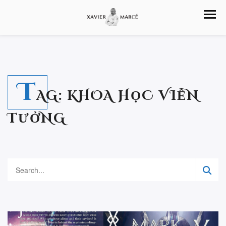
T
AG:
KHOA HỌC VIỄN
TƯỞNG