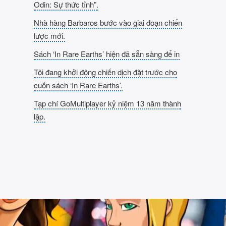
Odin: Sự thức tỉnh”.
Nhà hàng Barbaros bước vào giai đoạn chiến
lược mới.
Sách ‘In Rare Earths’ hiện đã sẵn sàng để in
Tôi đang khởi động chiến dịch đặt trước cho
cuốn sách ‘In Rare Earths’.
Tạp chí GoMultiplayer kỷ niệm 13 năm thành
lập.