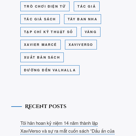
TRÒ CHƠI ĐIỆN TỬ
TÁC GIẢ
TÁC GIẢ SÁCH
TÂY BAN NHA
TẠP CHÍ KỸ THUẬT SỐ
VÂNG
XAVIER MARCÉ
XAVIVERSO
XUẤT BẢN SÁCH
ĐƯỜNG ĐẾN VALHALLA
Recent Posts
Tôi hân hoan kỷ niệm 14 năm thành lập
XaviVerso và sự ra mắt cuốn sách “Dấu ấn của