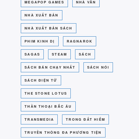
MEGAPOP GAMES
NHÀ VĂN
NHÀ XUẤT BẢN
NHÀ XUẤT BẢN SÁCH
PHIM KINH DỊ
RAGNAROK
SAGAS
STEAM
SÁCH
SÁCH BÁN CHẠY NHẤT
SÁCH NÓI
SÁCH ĐIỆN TỬ
THE STONE LOTUS
THẦN THOẠI BẮC ÂU
TRANSMEDIA
TRONG ĐẤT HIẾM
TRUYỀN THÔNG ĐA PHƯƠNG TIỆN