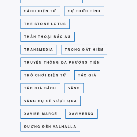
SÁCH ĐIỆN TỬ
SỰ THỨC TỈNH
THE STONE LOTUS
THẦN THOẠI BẮC ÂU
TRANSMEDIA
TRONG ĐẤT HIẾM
TRUYỀN THÔNG ĐA PHƯƠNG TIỆN
TRÒ CHƠI ĐIỆN TỬ
TÁC GIẢ
TÁC GIẢ SÁCH
VÂNG
VÂNG HỌ SẼ VƯỢT QUA
XAVIER MARCÉ
XAVIVERSO
ĐƯỜNG ĐẾN VALHALLA