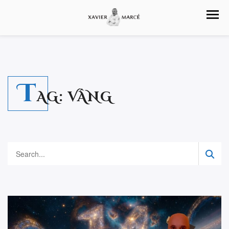
T
AG:
VÂNG