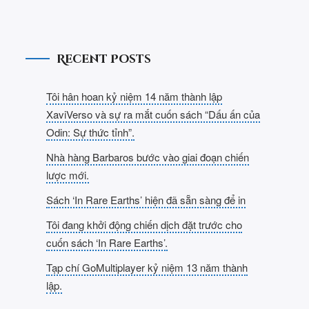
Recent Posts
Tôi hân hoan kỷ niệm 14 năm thành lập
XaviVerso và sự ra mắt cuốn sách “Dấu ấn của
Odin: Sự thức tỉnh”.
Nhà hàng Barbaros bước vào giai đoạn chiến
lược mới.
Sách ‘In Rare Earths’ hiện đã sẵn sàng để in
Tôi đang khởi động chiến dịch đặt trước cho
cuốn sách ‘In Rare Earths’.
Tạp chí GoMultiplayer kỷ niệm 13 năm thành
lập.