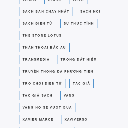
SÁCH BÁN CHẠY NHẤT
SÁCH NÓI
SÁCH ĐIỆN TỬ
SỰ THỨC TỈNH
THE STONE LOTUS
THẦN THOẠI BẮC ÂU
TRANSMEDIA
TRONG ĐẤT HIẾM
TRUYỀN THÔNG ĐA PHƯƠNG TIỆN
TRÒ CHƠI ĐIỆN TỬ
TÁC GIẢ
TÁC GIẢ SÁCH
VÂNG
VÂNG HỌ SẼ VƯỢT QUA
XAVIER MARCÉ
XAVIVERSO