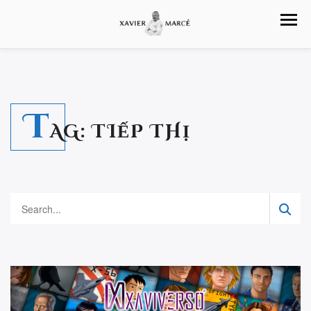
T
AG:
TIẾP THỊ