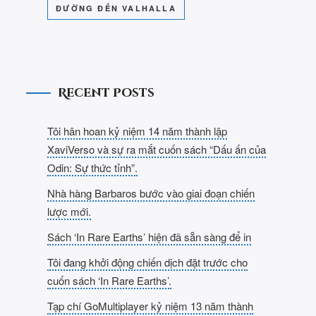
ĐƯỜNG ĐẾN VALHALLA
Recent Posts
Tôi hân hoan kỷ niệm 14 năm thành lập
XaviVerso và sự ra mắt cuốn sách “Dấu ấn của
Odin: Sự thức tỉnh”.
Nhà hàng Barbaros bước vào giai đoạn chiến
lược mới.
Sách ‘In Rare Earths’ hiện đã sẵn sàng để in
Tôi đang khởi động chiến dịch đặt trước cho
cuốn sách ‘In Rare Earths’.
Tạp chí GoMultiplayer kỷ niệm 13 năm thành