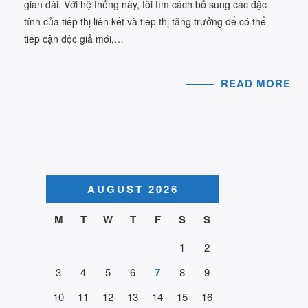
gian dài. Với hệ thống này, tôi tìm cách bổ sung các đặc
tính của tiếp thị liên kết và tiếp thị tăng trưởng để có thể
tiếp cận độc giả mới,…
READ MORE
AUGUST 2026
M
T
W
T
F
S
S
1
2
3
4
5
6
7
8
9
10
11
12
13
14
15
16