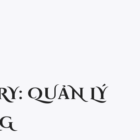
RY:
QUẢN LÝ
NG