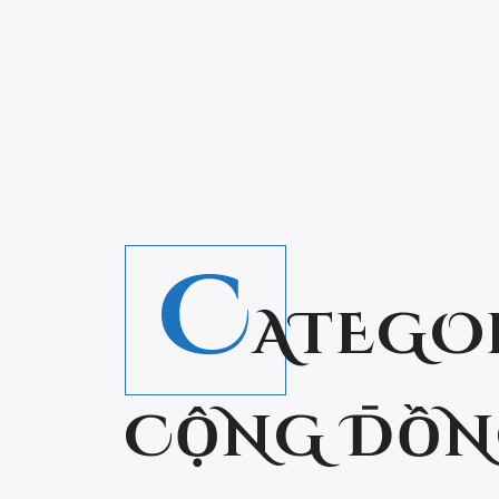
C
ATEGO
CỘNG ĐỒ