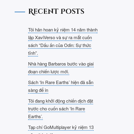
Recent Posts
Tôi hân hoan kỷ niệm 14 năm thành
lập XaviVerso và sự ra mắt cuốn
sách “Dấu ấn của Odin: Sự thức
tỉnh”.
Nhà hàng Barbaros bước vào giai
đoạn chiến lược mới.
Sách ‘In Rare Earths’ hiện đã sẵn
sàng để in
Tôi đang khởi động chiến dịch đặt
trước cho cuốn sách ‘In Rare
Earths’.
Tạp chí GoMultiplayer kỷ niệm 13