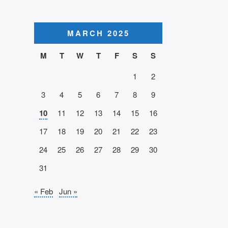
MARCH 2025
M
T
W
T
F
S
S
1
2
3
4
5
6
7
8
9
10
11
12
13
14
15
16
17
18
19
20
21
22
23
24
25
26
27
28
29
30
31
« Feb
Jun »