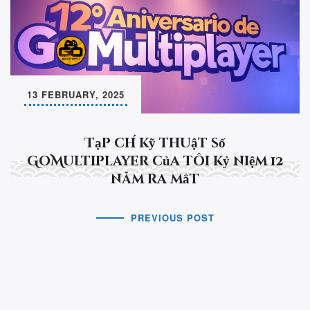
13 FEBRUARY, 2025
Tạp chí kỹ thuật số
GoMultiplayer của tôi kỷ niệm 12
năm ra mắt
PREVIOUS POST