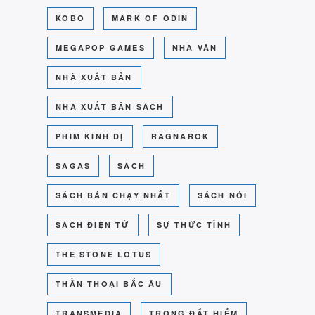
KOBO
MARK OF ODIN
MEGAPOP GAMES
NHÀ VĂN
NHÀ XUẤT BẢN
NHÀ XUẤT BẢN SÁCH
PHIM KINH DỊ
RAGNAROK
SAGAS
SÁCH
SÁCH BÁN CHẠY NHẤT
SÁCH NÓI
SÁCH ĐIỆN TỬ
SỰ THỨC TỈNH
THE STONE LOTUS
THẦN THOẠI BẮC ÂU
TRANSMEDIA
TRONG ĐẤT HIẾM