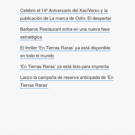
Celebro el 14º Aniversario del XaviVerso y la
publicación de La marca de Odín: El despertar
Barbaros Restaurant entra en una nueva fase
estratégica
El thriller ‘En Tierras Raras’ ya está disponible
en todo el mundo
‘En Tierras Raras’ ya está listo para imprenta
Lanzo la campaña de reserva anticipada de ‘En
Tierras Raras’