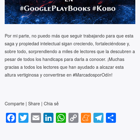
Por mi parte, no puedo más que seguir trabajando para que esta
saga y propiedad intelectual sigan creciendo, fortaleciéndose y,
sobre todo, sorprendiendo a miles de lectores que la descubren a
pesar de todos los handicaps para darla a conocer. ¡Muchas
gracias a todos los lectores que han ayudado a alcazar esta
altura vertiginosa y convertirse en #MarcadosporOdín!
Comparte | Share | Chia sẻ
F
T
E
Li
W
C
M
T
S
a
wi
m
n
h
o
e
el
h
c
tt
ail
k
at
p
n
e
ar