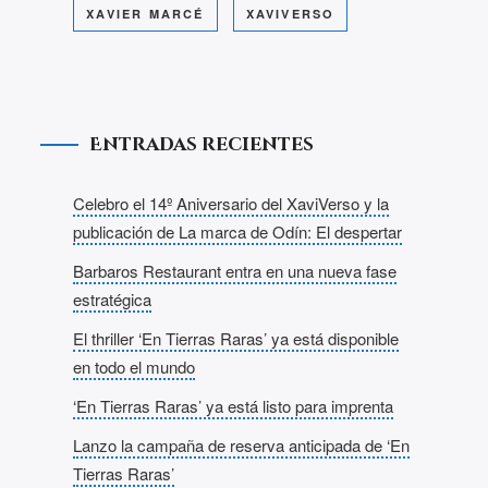
XAVIER MARCÉ
XAVIVERSO
Entradas recientes
Celebro el 14º Aniversario del XaviVerso y la
publicación de La marca de Odín: El despertar
Barbaros Restaurant entra en una nueva fase
estratégica
El thriller ‘En Tierras Raras’ ya está disponible
en todo el mundo
‘En Tierras Raras’ ya está listo para imprenta
Lanzo la campaña de reserva anticipada de ‘En
Tierras Raras’