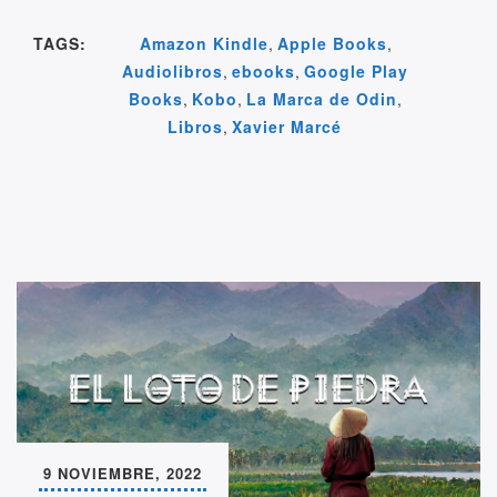
e
er
e
s
y
e
gr
e
TAGS:
Amazon Kindle
,
Apple Books
,
b
dI
A
Li
a
a
Audiolibros
,
ebooks
,
Google Play
o
n
p
n
m
m
Books
,
Kobo
,
La Marca de Odin
,
o
p
k
e
Libros
,
Xavier Marcé
k
9 NOVIEMBRE, 2022