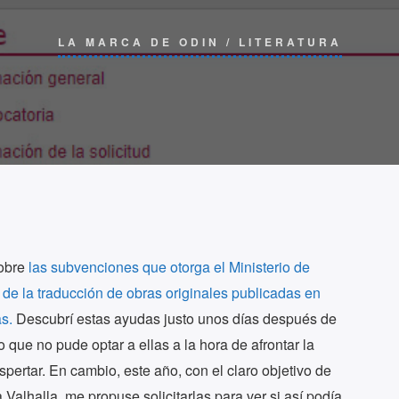
LA MARCA DE ODIN
/
LITERATURA
obre
las subvenciones que otorga el Ministerio de
de la traducción de obras originales publicadas en
s.
Descubrí estas ayudas justo unos días después de
lo que no pude optar a ellas a la hora de afrontar la
spertar. En cambio, este año, con el claro objetivo de
 Valhalla, me propuse solicitarlas para ver si así podía