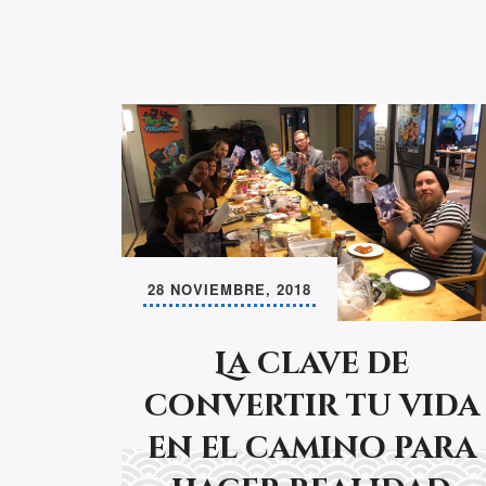
o
p
k
e
k
28 NOVIEMBRE, 2018
La clave de
convertir tu vida
en el camino para