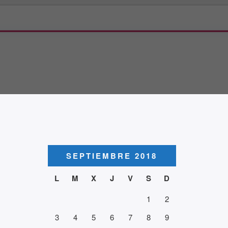
SEPTIEMBRE 2018
L
M
X
J
V
S
D
1
2
3
4
5
6
7
8
9