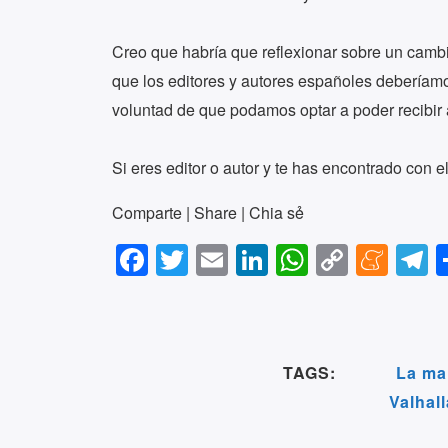
Creo que habría que reflexionar sobre un camb
que los editores y autores españoles deberíamos
voluntad de que podamos optar a poder recibir 
Si eres editor o autor y te has encontrado con
Comparte | Share | Chia sẻ
F
T
E
Li
W
C
M
T
a
wi
m
n
h
o
e
e
c
tt
ail
k
at
p
n
e
e
er
e
s
y
e
g
TAGS:
La ma
b
dI
A
Li
a
a
Valhall
o
n
p
n
m