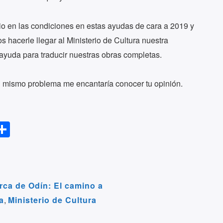
io en las condiciones en estas ayudas de cara a 2019 y
 hacerle llegar al Ministerio de Cultura nuestra
ayuda para traducir nuestras obras completas.
 el mismo problema me encantaría conocer tu opinión.
S
l
h
ar
r
e
rca de Odín: El camino a
a
,
Ministerio de Cultura
m