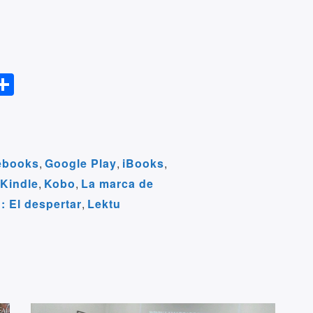
S
l
h
ar
r
e
ebooks
,
Google Play
,
iBooks
,
Kindle
,
Kobo
,
La marca de
m
: El despertar
,
Lektu