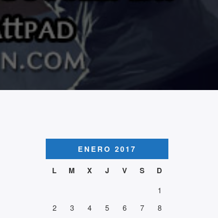
ENERO 2017
L
M
X
J
V
S
D
1
2
3
4
5
6
7
8