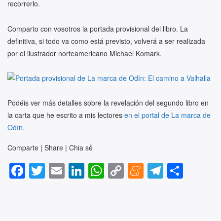
recorrerlo.
Comparto con vosotros la portada provisional del libro. La
definitiva, si todo va como está previsto, volverá a ser realizada
por el ilustrador norteamericano Michael Komark.
Podéis ver más detalles sobre la revelación del segundo libro en
la carta que he escrito a mis lectores
en el portal de La marca de
Odín.
Comparte | Share | Chia sẻ
F
T
E
Li
W
C
M
T
S
a
wi
m
n
h
o
e
el
h
c
tt
ail
k
at
p
n
e
ar
e
er
e
s
y
e
gr
e