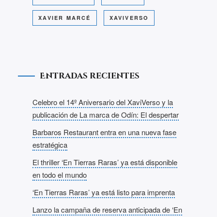
XAVIER MARCÉ
XAVIVERSO
Entradas recientes
Celebro el 14º Aniversario del XaviVerso y la
publicación de La marca de Odín: El despertar
Barbaros Restaurant entra en una nueva fase
estratégica
El thriller ‘En Tierras Raras’ ya está disponible
en todo el mundo
‘En Tierras Raras’ ya está listo para imprenta
Lanzo la campaña de reserva anticipada de ‘En