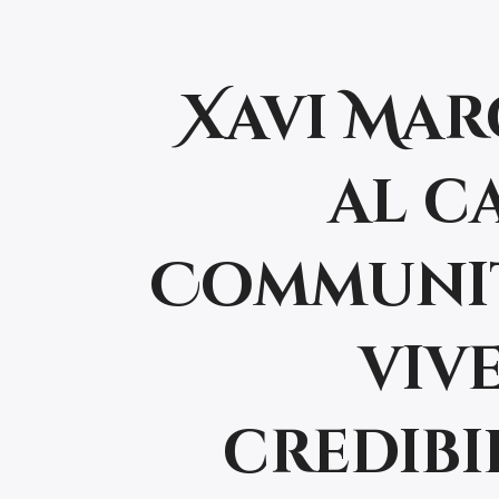
Xavi Marc
al c
Communi
vive
credibi