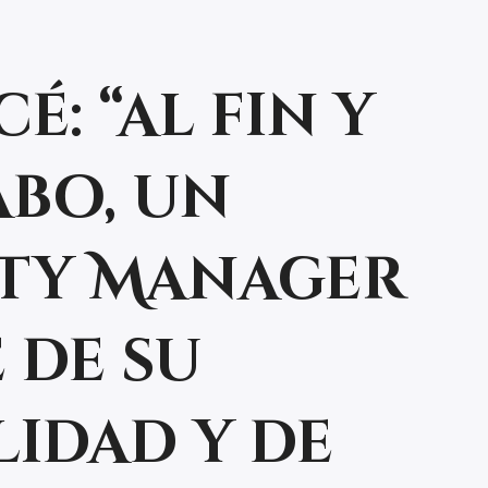
é: “al fin y
abo, un
ty Manager
 de su
lidad y de