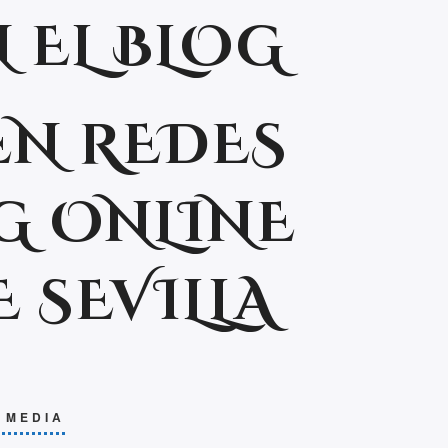
 EL BLOG
EN REDES
G ONLINE
 SEVILLA
 MEDIA