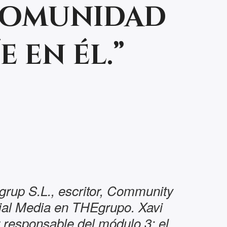
comunidad
 en él.”
igrup S.L., escritor, Community
al Media en THEgrupo. Xavi
 responsable del módulo 3: el