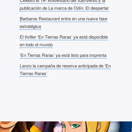
Celebro el 14º Aniversario del XaviVerso y la
publicación de La marca de Odín: El despertar
Barbaros Restaurant entra en una nueva fase
estratégica
El thriller ‘En Tierras Raras’ ya está disponible
en todo el mundo
‘En Tierras Raras’ ya está listo para imprenta
Lanzo la campaña de reserva anticipada de ‘En
Tierras Raras’