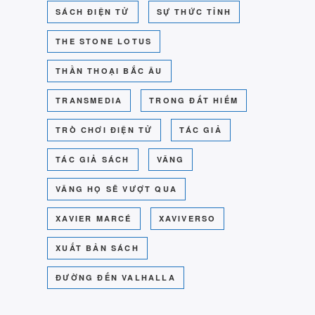
SÁCH ĐIỆN TỬ
SỰ THỨC TỈNH
THE STONE LOTUS
THẦN THOẠI BẮC ÂU
TRANSMEDIA
TRONG ĐẤT HIẾM
TRÒ CHƠI ĐIỆN TỬ
TÁC GIẢ
TÁC GIẢ SÁCH
VÂNG
VÂNG HỌ SẼ VƯỢT QUA
XAVIER MARCÉ
XAVIVERSO
XUẤT BẢN SÁCH
ĐƯỜNG ĐẾN VALHALLA