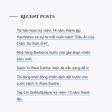
Recent Posts
Tôi hân hoan kỷ niệm 14 năm thành lập
XaviVerso và sự ra mắt cuốn sách “Dấu ấn của
Odin: Sự thức tỉnh”.
Nhà hàng Barbaros bước vào giai đoạn chiến
lược mới.
Sách ‘In Rare Earths’ hiện đã sẵn sàng để in
Tôi đang khởi động chiến dịch đặt trước cho
cuốn sách ‘In Rare Earths’.
Tạp chí GoMultiplayer kỷ niệm 13 năm thành
lập.