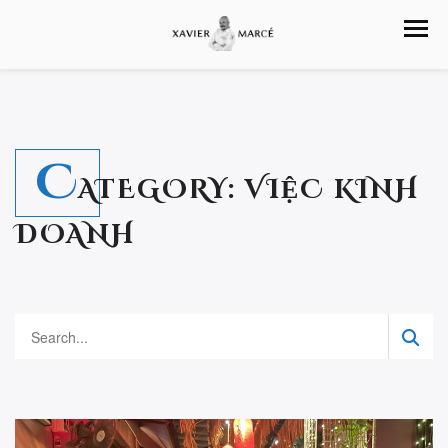
C
ATEGORY:
VIỆC KINH
DOANH