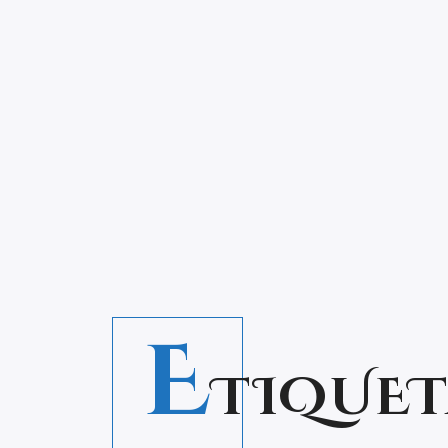
E
TIQUET