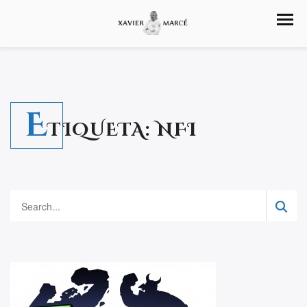
E
TIQUETA:
NFI