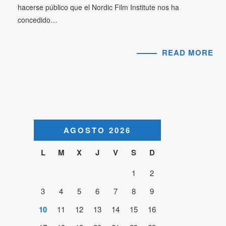
hacerse público que el Nordic Film Institute nos ha
concedido…
READ MORE
AGOSTO 2026
L
M
X
J
V
S
D
1
2
3
4
5
6
7
8
9
10
11
12
13
14
15
16