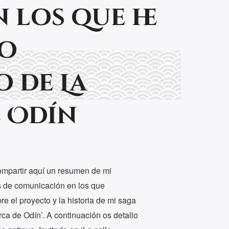
 los que he
do
 de La
 Odín
ompartir aquí un resumen de mi
s de comunicación en los que
e el proyecto y la historia de mi saga
rca de Odín’. A continuación os detallo