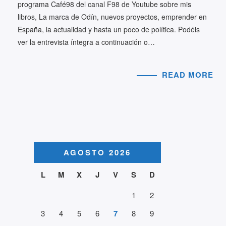
programa Café98 del canal F98 de Youtube sobre mis
libros, La marca de Odín, nuevos proyectos, emprender en
España, la actualidad y hasta un poco de política. Podéis
ver la entrevista íntegra a continuación o…
READ MORE
AGOSTO 2026
L
M
X
J
V
S
D
1
2
3
4
5
6
7
8
9