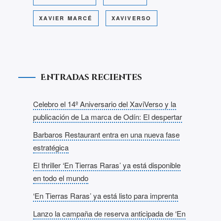
XAVIER MARCÉ
XAVIVERSO
Entradas recientes
Celebro el 14º Aniversario del XaviVerso y la
publicación de La marca de Odín: El despertar
Barbaros Restaurant entra en una nueva fase
estratégica
El thriller ‘En Tierras Raras’ ya está disponible
en todo el mundo
‘En Tierras Raras’ ya está listo para imprenta
Lanzo la campaña de reserva anticipada de ‘En