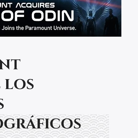
nt
 los
s
ográficos