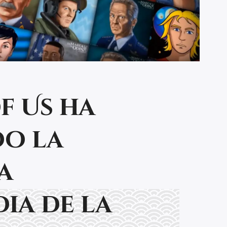
of Us ha
o la
a
ia de la