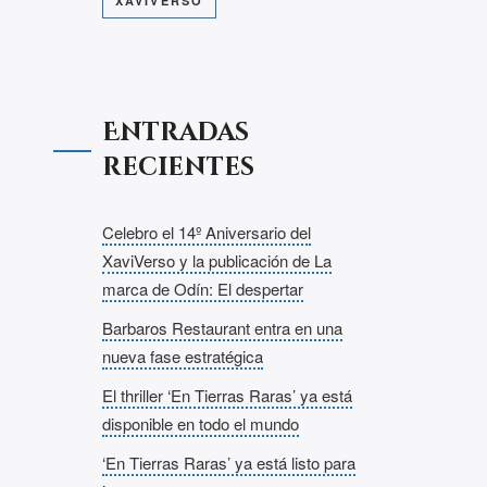
XAVIVERSO
Entradas
recientes
Celebro el 14º Aniversario del
XaviVerso y la publicación de La
marca de Odín: El despertar
Barbaros Restaurant entra en una
nueva fase estratégica
El thriller ‘En Tierras Raras’ ya está
disponible en todo el mundo
‘En Tierras Raras’ ya está listo para