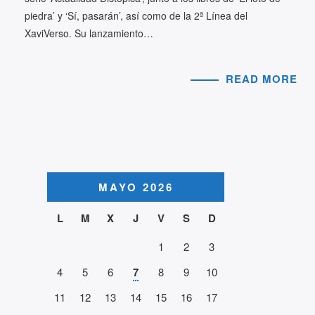
piedra’ y ‘Sí, pasarán’, así como de la 2ª Línea del
XaviVerso. Su lanzamiento…
READ MORE
MAYO 2026
L
M
X
J
V
S
D
1
2
3
4
5
6
7
8
9
10
11
12
13
14
15
16
17