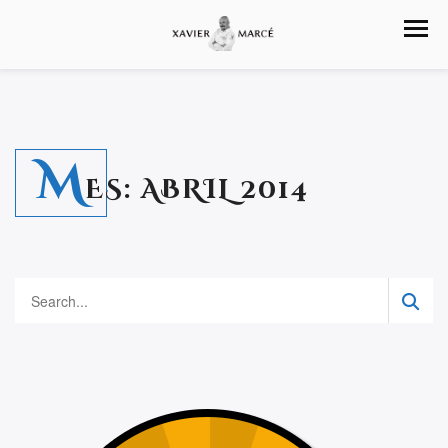
M
ES:
ABRIL 2014