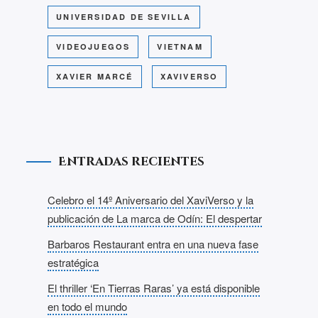
UNIVERSIDAD DE SEVILLA
VIDEOJUEGOS
VIETNAM
XAVIER MARCÉ
XAVIVERSO
Entradas recientes
Celebro el 14º Aniversario del XaviVerso y la
publicación de La marca de Odín: El despertar
Barbaros Restaurant entra en una nueva fase
estratégica
El thriller ‘En Tierras Raras’ ya está disponible
en todo el mundo