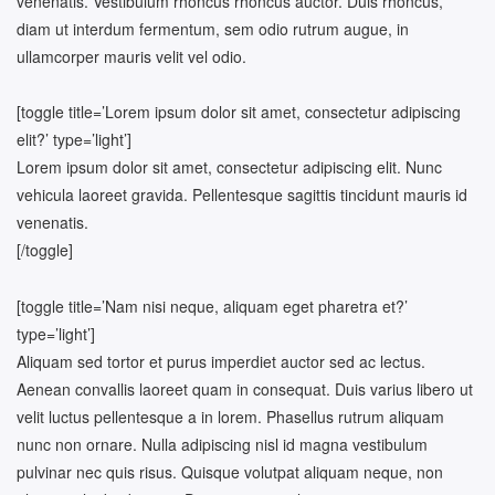
venenatis. Vestibulum rhoncus rhoncus auctor. Duis rhoncus,
diam ut interdum fermentum, sem odio rutrum augue, in
ullamcorper mauris velit vel odio.
[toggle title=’Lorem ipsum dolor sit amet, consectetur adipiscing
elit?’ type=’light’]
Lorem ipsum dolor sit amet, consectetur adipiscing elit. Nunc
vehicula laoreet gravida. Pellentesque sagittis tincidunt mauris id
venenatis.
[/toggle]
[toggle title=’Nam nisi neque, aliquam eget pharetra et?’
type=’light’]
Aliquam sed tortor et purus imperdiet auctor sed ac lectus.
Aenean convallis laoreet quam in consequat. Duis varius libero ut
velit luctus pellentesque a in lorem. Phasellus rutrum aliquam
nunc non ornare. Nulla adipiscing nisl id magna vestibulum
pulvinar nec quis risus. Quisque volutpat aliquam neque, non